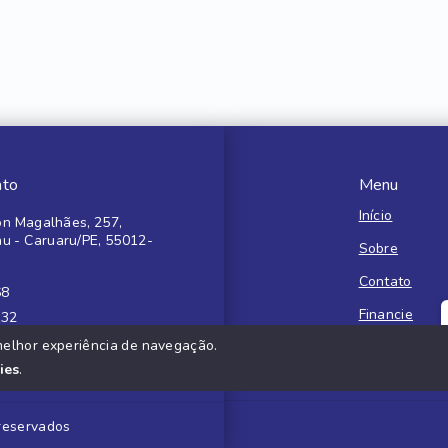
ato
Menu
Início
n Magalhães, 257,
au - Caruaru/PE, 55012-
Sobre
Contato
68
Financie
132
melhor experiência de navegação.
Negocie seu 
ies
.
 reservados