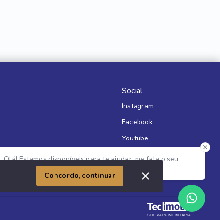
Social
Instagram
Facebook
Youtube
Olá! Estamos disponíveis para te ajudar, me fala o seu
nome e o que você está buscando?
Imóvel
Concordo, continuar
SITE PARA IMOBILIARIA