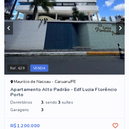
Ref.:
629
VENDA
Maurício de Nassau - Caruaru/PE
Apartamento Alto Padrão - Edf Luzia Florêncio
Porto
Dormitórios
3
, sendo
3
suítes
Garagens
3
R$1.200.000