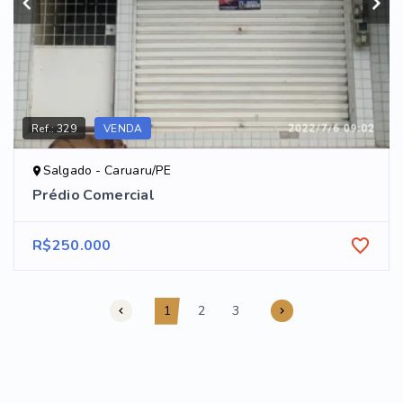
Ref.:
329
VENDA
Salgado - Caruaru/PE
Prédio Comercial
R$250.000
1
2
3