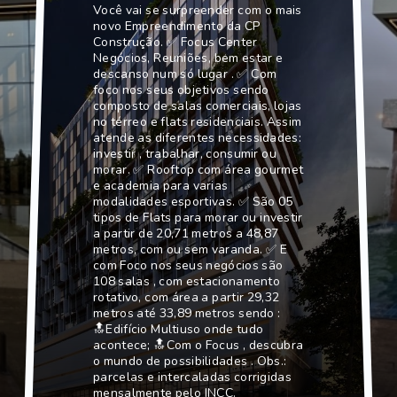
Você vai se surpreender com o mais
novo Empreendimento da CP
Construção. ✅ Focus Center
Negócios, Reuniões, bem estar e
descanso num só lugar . ✅ Com
foco nos seus objetivos sendo
composto de salas comerciais, lojas
no térreo e flats residenciais. Assim
atende as diferentes necessidades:
investir , trabalhar, consumir ou
morar. ✅ Rooftop com área gourmet
e academia para varias
modalidades esportivas. ✅ São 05
tipos de Flats para morar ou investir
a partir de 20,71 metros a 48,87
metros, com ou sem varanda. ✅ E
com Foco nos seus negócios são
108 salas , com estacionamento
rotativo, com área a partir 29,32
metros até 33,89 metros sendo :
🔝Edifício Multiuso onde tudo
acontece; 🔝Com o Focus , descubra
o mundo de possibilidades . Obs.:
parcelas e intercaladas corrigidas
mensalmente pelo INCC.