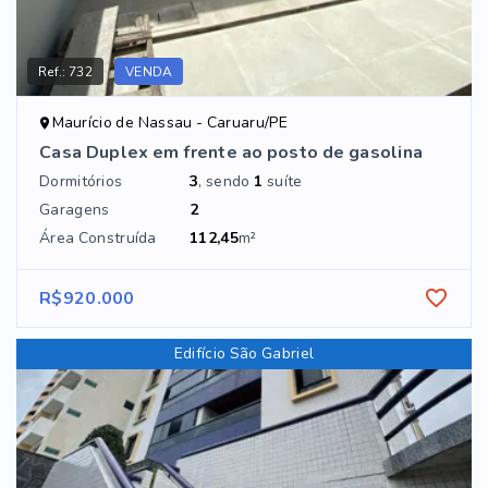
Ref.:
732
VENDA
Maurício de Nassau - Caruaru/PE
Casa Duplex em frente ao posto de gasolina
Dormitórios
3
, sendo
1
suíte
Garagens
2
Área Construída
112,45
m²
R$920.000
Edifício São Gabriel