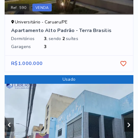
Ref.:
590
VENDA
Universitário - Caruaru/PE
Apartamento Alto Padrão - Terra Brasilis
Dormitórios
3
, sendo
2
suítes
Garagens
3
R$1.000.000
Usado