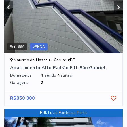
Ref.:
669
VENDA
Maurício de Nassau - Caruaru/PE
Apartamento Alto Padrão Edf. São Gabriel
Dormitórios
4
, sendo
4
suítes
Garagens
2
R$850.000
Edf. Luzia Florêncio Porto