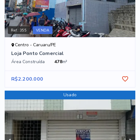
Ref.:
355
VENDA
Centro - Caruaru/PE
Loja Ponto Comercial
Área Construída
478
m²
R$2.200.000
Usado