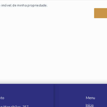
imóvel de minha propriedade.
ato
Menu
Início
n Magalhães, 257,