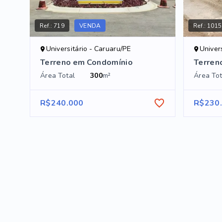
Ref.:
719
VENDA
Ref.:
1015
Universitário - Caruaru/PE
Univer
Terreno em Condomínio
Terren
Área Total
300
m²
Área Tot
R$240.000
R$230