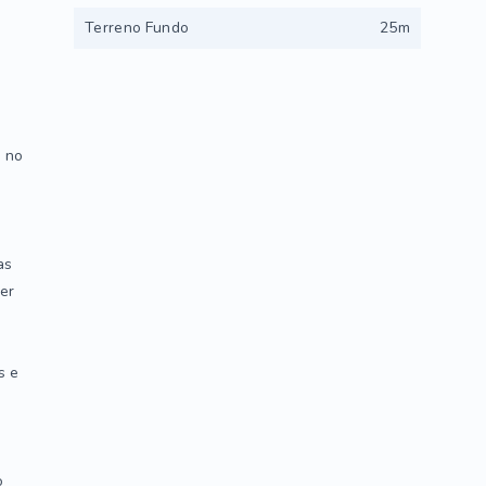
Terreno Fundo
25m
 no
as
er
s e
o