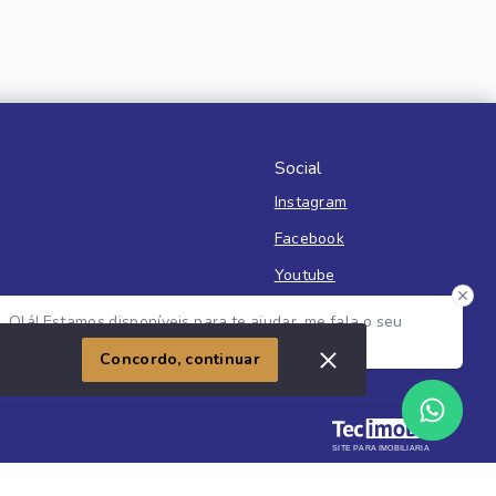
Social
Instagram
Facebook
Youtube
Olá! Estamos disponíveis para te ajudar, me fala o seu
nome e o que você está buscando?
Imóvel
Concordo, continuar
SITE PARA IMOBILIARIA