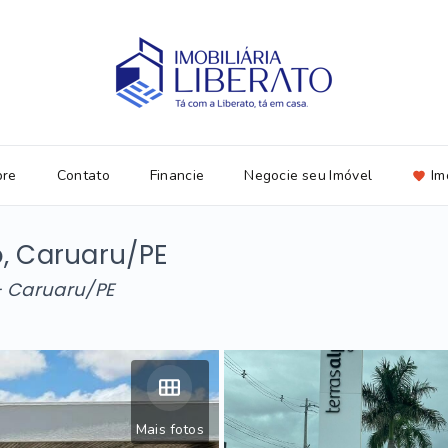
bre
Contato
Financie
Negocie seu Imóvel
Im
o, Caruaru/PE
 - Caruaru/PE
Mais fotos