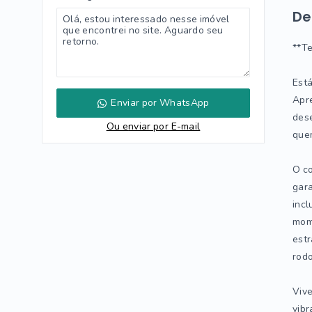
De
**Te
Está
Apr
Enviar por WhatsApp
dese
Ou e
nviar por E-mail
quem
O co
gara
incl
mome
estr
rodo
Vive
vibr