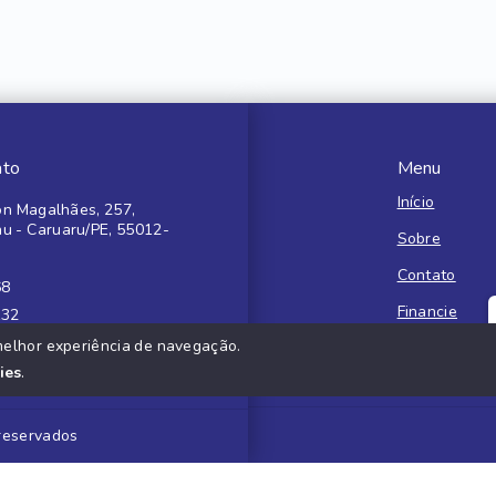
ato
Menu
Início
n Magalhães, 257,
au - Caruaru/PE, 55012-
Sobre
Contato
68
Financie
132
melhor experiência de navegação.
Negocie seu 
ies
.
 reservados