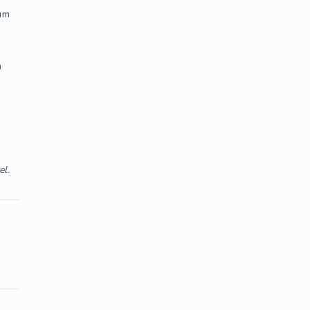
 um
m
el.