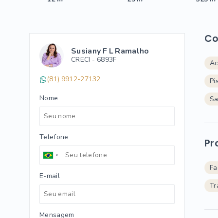
Co
Susiany F L Ramalho
CRECI -
6893F
Ac
(81) 9912-27132
Pi
Nome
Sa
Telefone
Pr
Fa
E-mail
Tr
Mensagem