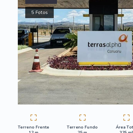
5
Fotos
Terreno Frente
Terreno Fundo
Área To
12 m
25 m
325 m