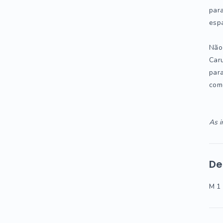
para
espa
Não 
Caru
para
com
As i
De
M 1 