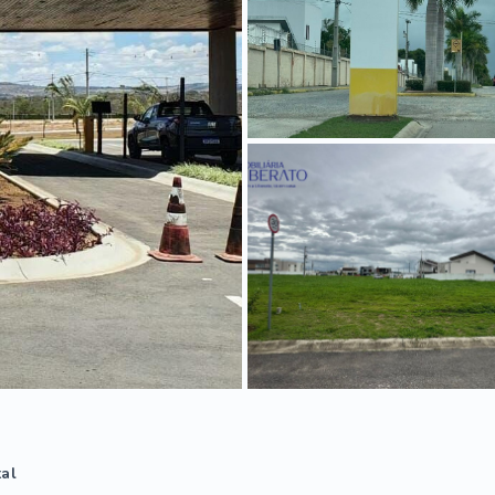
tal
²