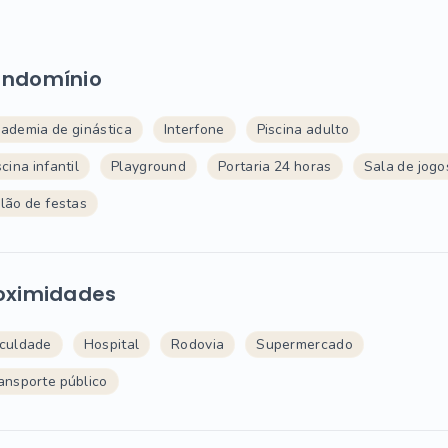
ndomínio
ademia de ginástica
Interfone
Piscina adulto
scina infantil
Playground
Portaria 24 horas
Sala de jogo
lão de festas
oximidades
culdade
Hospital
Rodovia
Supermercado
ansporte público