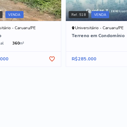
VENDA
Ref.:
518
VENDA
sitário - Caruaru/PE
Universitário - Caruaru/PE
o
Terreno em Condomínio
al
360
m²
.000
R$285.000