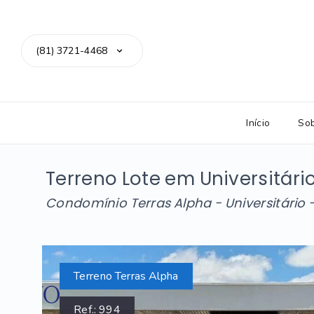
(81) 3721-4468
Início
So
Terreno Lote em Universitári
Condomínio Terras Alpha -
Universitário
Terreno Terras Alpha
Ref.:
994