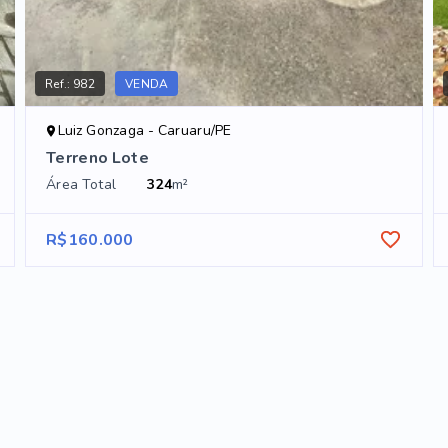
Ref.:
982
VENDA
Luiz Gonzaga - Caruaru/PE
Terreno Lote
Área Total
324
m²
R$160.000