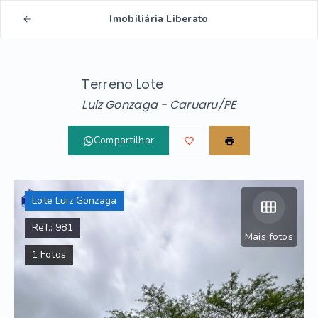
Imobiliária Liberato
Terreno Lote
Luiz Gonzaga - Caruaru/PE
Compartilhar
Lote Luiz Gonzaga
Ref.:
981
Mais fotos
1
Fotos