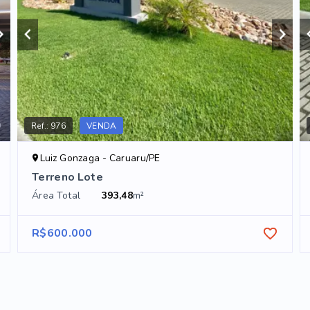
Ref.:
976
VENDA
Luiz Gonzaga - Caruaru/PE
Terreno Lote
Área Total
393,48
m²
R$600.000