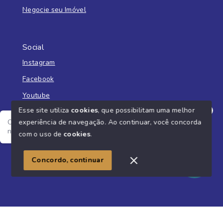
Negocie seu Imóvel
Social
Instagram
Facebook
Youtube
Esse site utiliza
cookies
, que possibilitam uma melhor
experiência de navegação.
Ao continuar, você concorda
Olá! Estamos disponíveis para te ajudar, me fala o seu
nome e o que você está buscando?
com o uso de
cookies
.
© Copyright 2026 - Imobiliária Liberato - Todos os direitos
reservados
Concordo, continuar
SITE PARA IMOBILIARIA
Início
Histórico
Favoritos