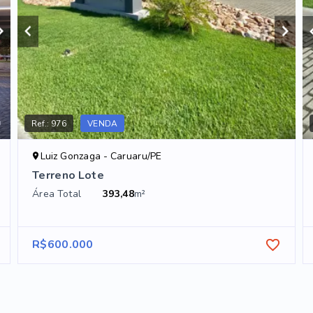
Ref.:
976
VENDA
Luiz Gonzaga - Caruaru/PE
Terreno Lote
Área Total
393,48
m²
R$600.000