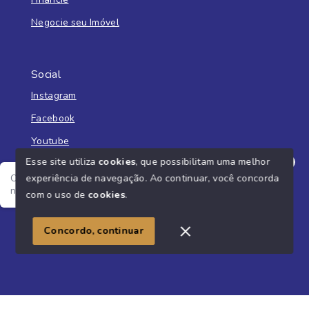
Negocie seu Imóvel
Social
Instagram
Facebook
Youtube
Esse site utiliza
cookies
, que possibilitam uma melhor
experiência de navegação.
Ao continuar, você concorda
Olá! Estamos disponíveis para te ajudar, me fala o seu
nome e o que você está buscando?
com o uso de
cookies
.
© Copyright 2026 - Imobiliária Liberato - Todos os direitos
reservados
Concordo, continuar
SITE PARA IMOBILIARIA