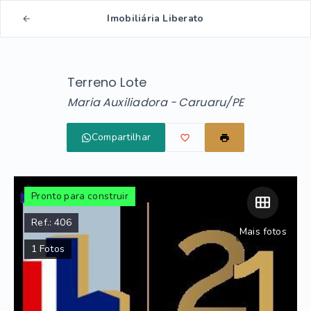
Imobiliária Liberato
Terreno Lote
Maria Auxiliadora - Caruaru/PE
Compartilhar
Pronto para construir
Ref.:
406
Mais fotos
1
Fotos