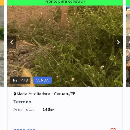
Pronto para construir
Ref.:
478
VENDA
Maria Auxiliadora - Caruaru/PE
Terreno
Área Total
140
m²