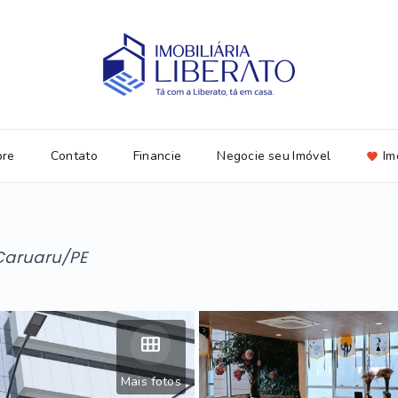
bre
Contato
Financie
Negocie seu Imóvel
Im
Caruaru/PE
Mais fotos