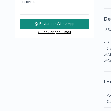
De
Enviar por WhatsApp
📍S
Ou e
nviar por E-mail
- ⁠J
- á
💰Al
💰C
Lo
Av
Ca