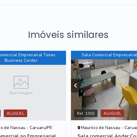
Imóveis similares
omercial Empresarial Times
Sala Comercial Empresaria
Business Center
ALUGUEL
Ref.:
1002
ALUGUEL
io de Nassau - Caruaru/PE
Maurício de Nassau - Carua
omercial no Empresarial
Sala comercial Andar Co