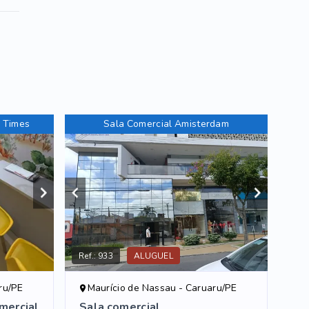
l Times
Sala Comercial Amisterdam
Ref.:
933
ALUGUEL
ru/PE
Maurício de Nassau - Caruaru/PE
mercial
Sala comercial