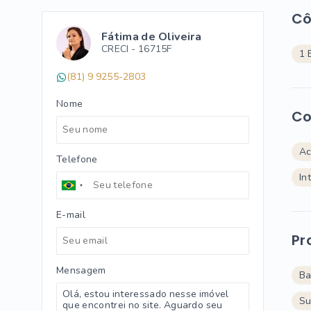
C
Fátima de Oliveira
CRECI -
16715F
1 
(81) 9 9255-2803
Nome
Co
Ac
Telefone
In
E-mail
Pr
Mensagem
Ba
Su