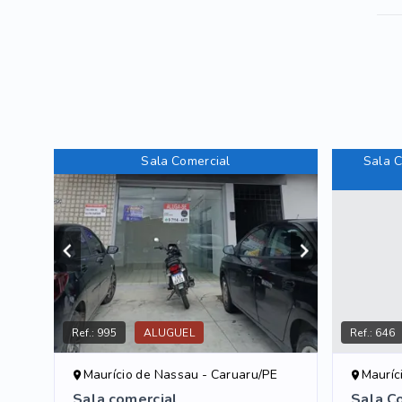
Sala Comercial
Sala C
Ref.:
995
ALUGUEL
Ref.:
646
Maurício de Nassau - Caruaru/PE
Mauríc
Sala comercial
Sala C