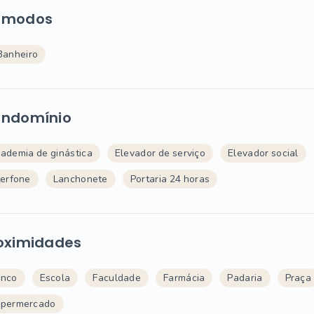
ômodos
Banheiro
ndomínio
ademia de ginástica
Elevador de serviço
Elevador social
terfone
Lanchonete
Portaria 24 horas
oximidades
nco
Escola
Faculdade
Farmácia
Padaria
Praça
permercado