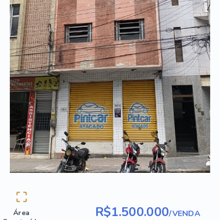
R$1.500.000
/
VENDA
Área