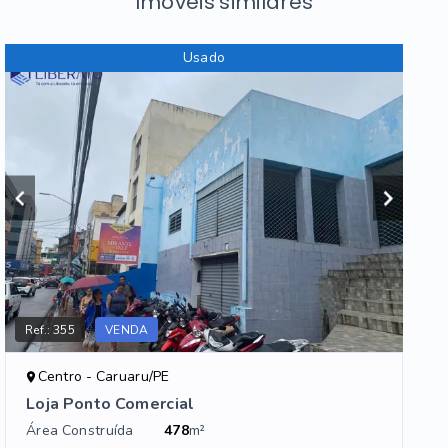
Imóveis similares
Usado
Ref.:
355
VENDA
Centro - Caruaru/PE
Loja Ponto Comercial
Área Construída
478
m²