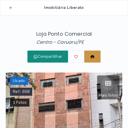
Imobiliária Liberato
Loja Ponto Comercial
Centro - Caruaru/PE
Compartilhar
Usado
Ref.:
658
Mais fotos
1
Fotos