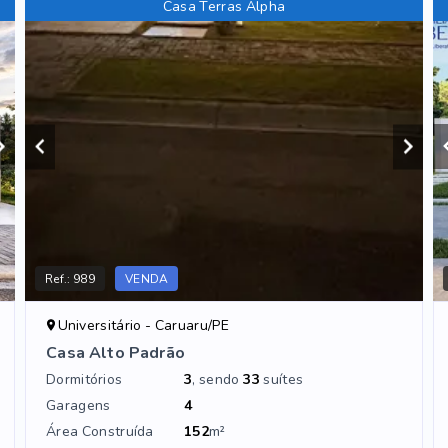
Casa Terras Alpha
Ref.:
989
VENDA
Universitário - Caruaru/PE
Casa Alto Padrão
Dormitórios
3
, sendo
33
suítes
Garagens
4
Área Construída
152
m²