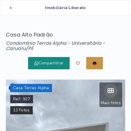
Imobiliária Liberato
Casa Alto Padrão
Condomínio Terras Alpha -
Universitário -
Caruaru/PE
Compartilhar
Casa Terras Alpha
Ref.:
927
Mais fotos
13
Fotos