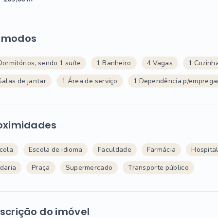
ômodos
Dormitórios, sendo 1 suíte
1 Banheiro
4 Vagas
1 Cozinh
Salas de jantar
1 Área de serviço
1 Dependência p/emprega
oximidades
cola
Escola de idioma
Faculdade
Farmácia
Hospita
daria
Praça
Supermercado
Transporte público
scrição do imóvel