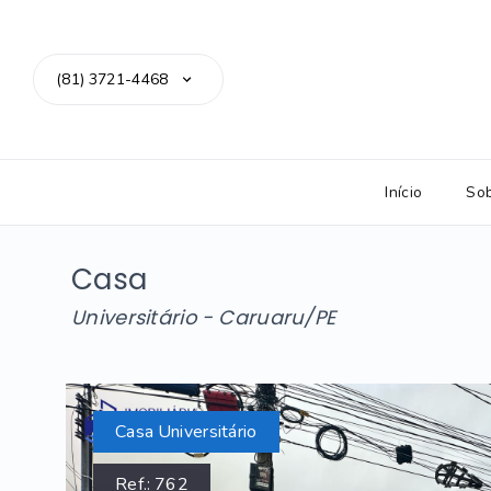
(81) 3721-4468
Início
So
Casa
Universitário - Caruaru/PE
Casa Universitário
Ref.:
762