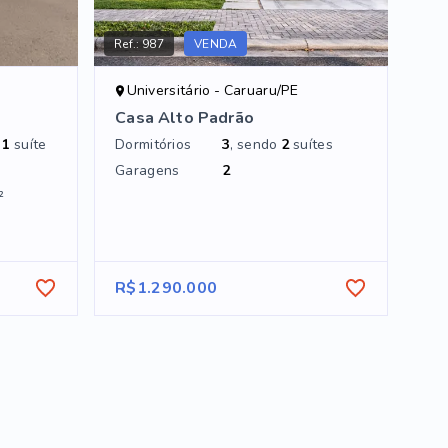
Ref.:
987
VENDA
Universitário - Caruaru/PE
Casa Alto Padrão
o
1
suíte
Dormitórios
3
, sendo
2
suítes
Garagens
2
²
R$1.290.000