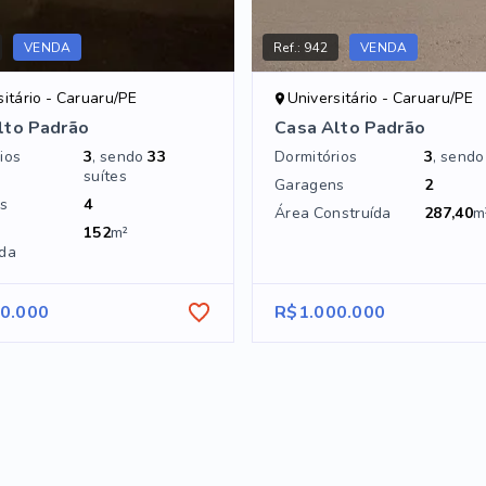
VENDA
Ref.:
942
VENDA
sitário - Caruaru/PE
Universitário - Caruaru/PE
lto Padrão
Casa Alto Padrão
ios
3
, sendo
33
Dormitórios
3
, send
suítes
Garagens
2
s
4
Área Construída
287,40
m
152
m²
ída
0.000
R$1.000.000