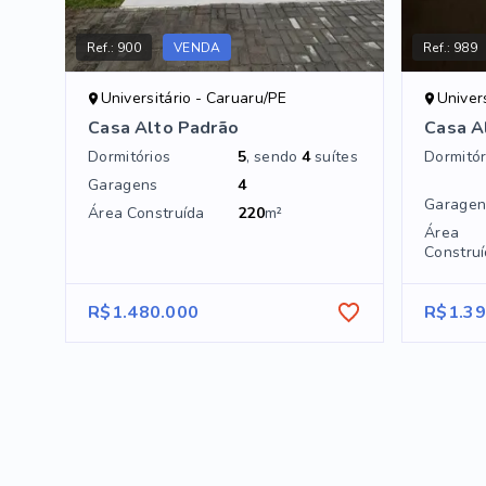
Ref.:
900
VENDA
Ref.:
989
Universitário - Caruaru/PE
Univer
Casa Alto Padrão
Casa A
Dormitórios
5
, sendo
4
suítes
Dormitór
Garagens
4
Garagen
Área Construída
220
m²
Área
Constru
R$1.480.000
R$1.39