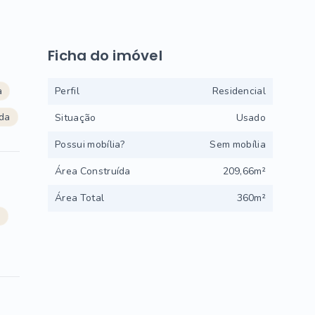
Ficha do imóvel
a
Perfil
Residencial
da
Situação
Usado
Possui mobília?
Sem mobília
Área Construída
209,66m²
Área Total
360m²
l