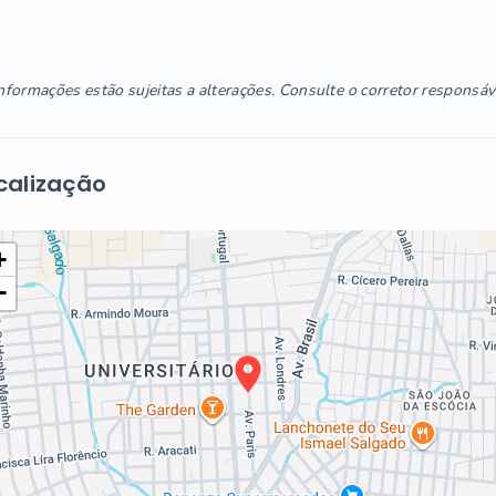
nformações estão sujeitas a alterações. Consulte o corretor responsáv
calização
+
−