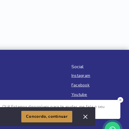
Social
Instagram
Facebook
Youtube
Olá! Estamos disponíveis para te ajudar, me fala o seu
nome e o que você está buscando?
Imóvel
Concordo, continuar