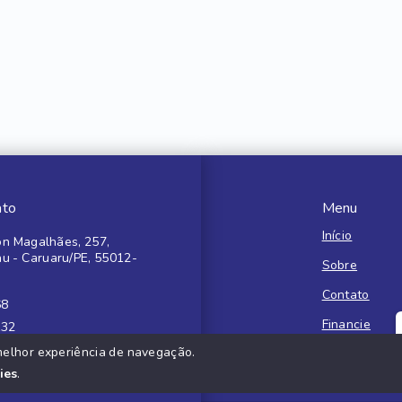
ato
Menu
Início
n Magalhães, 257,
au - Caruaru/PE, 55012-
Sobre
Contato
68
Financie
132
melhor experiência de navegação.
Negocie seu 
ies
.