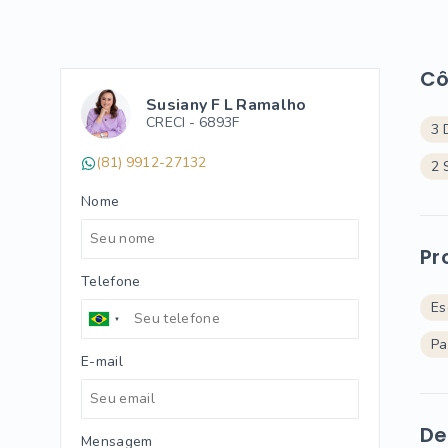
C
Susiany F L Ramalho
CRECI -
6893F
3 
(81) 9912-27132
2 
Nome
Pr
Telefone
Es
Pa
E-mail
De
Mensagem