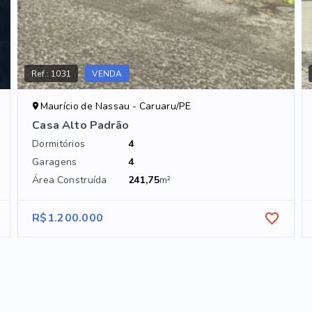
Ref.:
1031
VENDA
Maurício de Nassau - Caruaru/PE
Casa Alto Padrão
Dormitórios
4
Garagens
4
Área Construída
241,75
m²
R$1.200.000