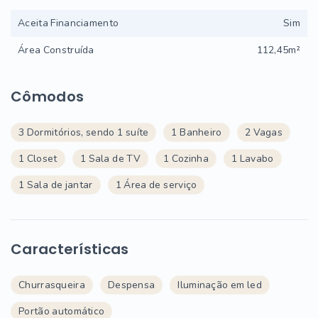
Aceita Financiamento
Sim
Área Construída
112,45m²
Cômodos
3 Dormitórios, sendo 1 suíte
1 Banheiro
2 Vagas
1 Closet
1 Sala de TV
1 Cozinha
1 Lavabo
1 Sala de jantar
1 Área de serviço
Características
Churrasqueira
Despensa
Iluminação em led
Portão automático