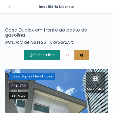
Imobiliária Liberato
Casa Duplex em frente ao posto de
gasolina
Maurício de Nassau - Caruaru/PE
Compartilhar
Casa Duplex New House
Ref.:
732
Mais fotos
29
Fotos