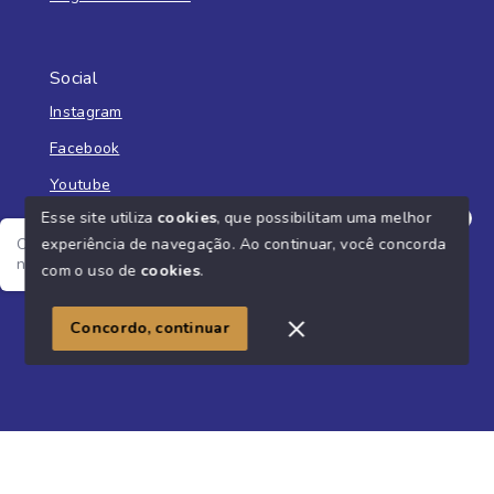
Social
Instagram
Facebook
Youtube
Esse site utiliza
cookies
, que possibilitam uma melhor
experiência de navegação.
Ao continuar, você concorda
Olá! Estamos disponíveis para te ajudar, me fala o seu
nome e o que você está buscando?
com o uso de
cookies
.
© Copyright 2026 - Imobiliária Liberato - Todos os direitos
reservados
Concordo, continuar
SITE PARA IMOBILIARIA
Início
Histórico
Favoritos