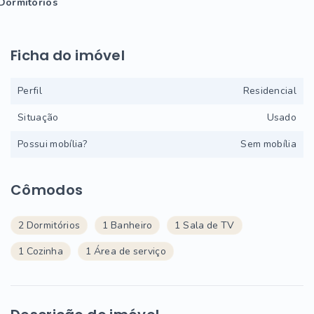
Dormitórios
Ficha do imóvel
Perfil
Residencial
Situação
Usado
Possui mobília?
Sem mobília
Cômodos
2 Dormitórios
1 Banheiro
1 Sala de TV
1 Cozinha
1 Área de serviço