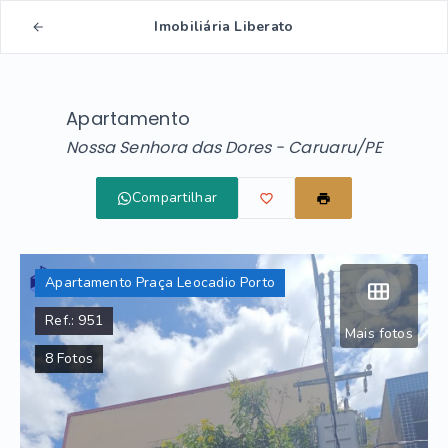
Imobiliária Liberato
Apartamento
Nossa Senhora das Dores - Caruaru/PE
Compartilhar
Apartamento Praça Leocadio Porto
Ref.:
951
Mais fotos
8
Fotos