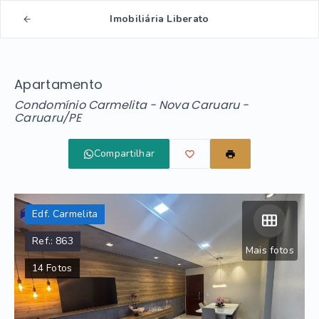
Imobiliária Liberato
Apartamento
Condomínio Carmelita -
Nova Caruaru -
Caruaru/PE
Compartilhar
Edf. Carmelita
Ref.:
863
Mais fotos
14
Fotos