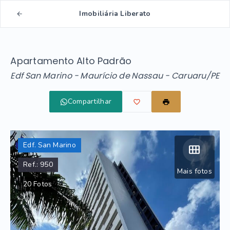
Imobiliária Liberato
Apartamento Alto Padrão
Edf San Marino -
Maurício de Nassau - Caruaru/PE
Compartilhar
Edf. San Marino
Ref.:
950
Mais fotos
20
Fotos