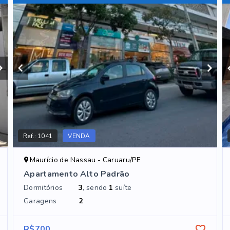
Ref.:
1041
VENDA
Maurício de Nassau - Caruaru/PE
Apartamento Alto Padrão
Dormitórios
3
, sendo
1
suíte
Garagens
2
R$700