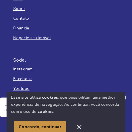
Sobre
Contato
Financie
Negocie seu Imóvel
Social
Instagram
Facebook
Youtube
Esse site utiliza
cookies
, que possibilitam uma melhor
experiência de navegação.
Ao continuar, você concorda
Olá! Estamos disponíveis para te ajudar, me fala o seu
nome e o que você está buscando?
com o uso de
cookies
.
© Copyright 2026 - Imobiliária Liberato - Todos os direitos
reservados
Concordo, continuar
SITE PARA IMOBILIARIA