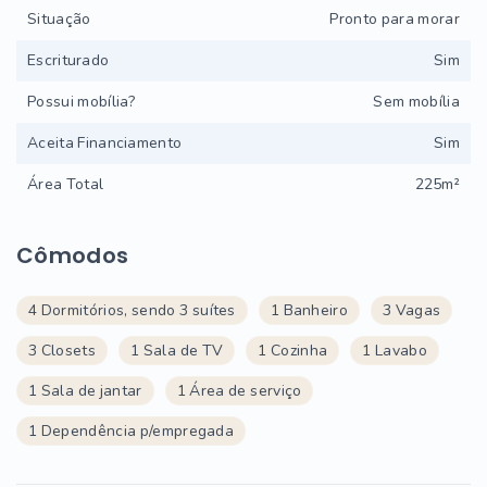
Situação
Pronto para morar
Escriturado
Sim
Possui mobília?
Sem mobília
Aceita Financiamento
Sim
Área Total
225m²
Cômodos
4 Dormitórios, sendo 3 suítes
1 Banheiro
3 Vagas
3 Closets
1 Sala de TV
1 Cozinha
1 Lavabo
1 Sala de jantar
1 Área de serviço
1 Dependência p/empregada