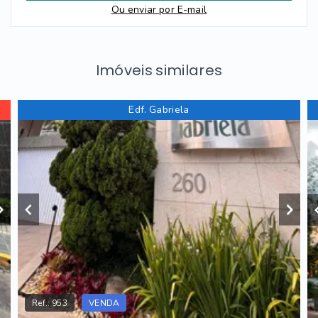
Ou e
nviar por E-mail
Imóveis similares
Edf. Gabriela
Ref.:
953
VENDA