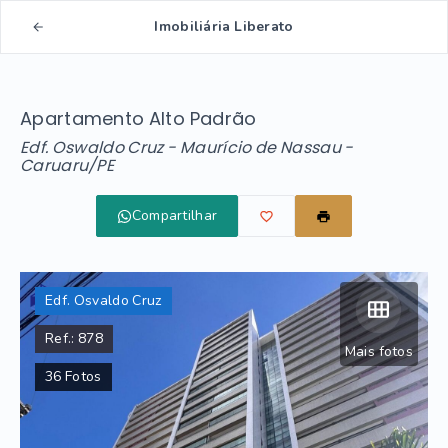
Imobiliária Liberato
Apartamento Alto Padrão
Edf. Oswaldo Cruz -
Maurício de Nassau -
Caruaru/PE
Compartilhar
Edf. Osvaldo Cruz
Ref.:
878
Mais fotos
36
Fotos