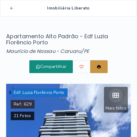
Imobiliária Liberato
Apartamento Alto Padrão - Edf Luzia
Florêncio Porto
Maurício de Nassau - Caruaru/PE
Compartilhar
Edf. Luzia Florêncio Porto
Ref.:
629
Mais fotos
21
Fotos