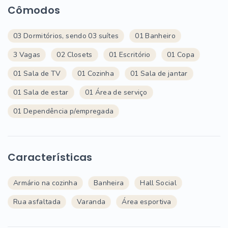
Cômodos
03 Dormitórios, sendo 03 suítes
01 Banheiro
3 Vagas
02 Closets
01 Escritório
01 Copa
01 Sala de TV
01 Cozinha
01 Sala de jantar
01 Sala de estar
01 Área de serviço
01 Dependência p/empregada
Características
Armário na cozinha
Banheira
Hall Social
Rua asfaltada
Varanda
Área esportiva