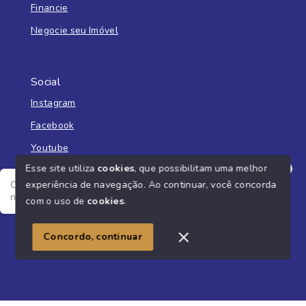
Financie
Negocie seu Imóvel
Social
Instagram
Facebook
Youtube
Esse site utiliza
cookies
, que possibilitam uma melhor
experiência de navegação.
Ao continuar, você concorda
Olá! Estamos disponíveis para te ajudar, me fala o seu
nome e o que você está buscando?
com o uso de
cookies
.
© Copyright 2026 - Imobiliária Liberato - Todos os direitos
reservados
Concordo, continuar
SITE PARA IMOBILIARIA