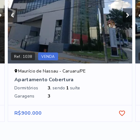
Ref.:
1038
VENDA
Maurício de Nassau - Caruaru/PE
Apartamento Cobertura
Dormitórios
3
, sendo
1
suíte
Garagens
3
R$900.000