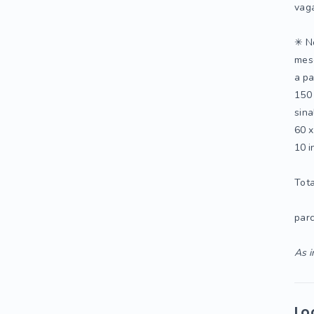
vag
✳ No
mes
a pa
150
sina
60 x
10 i
Tota
parc
As i
Lo