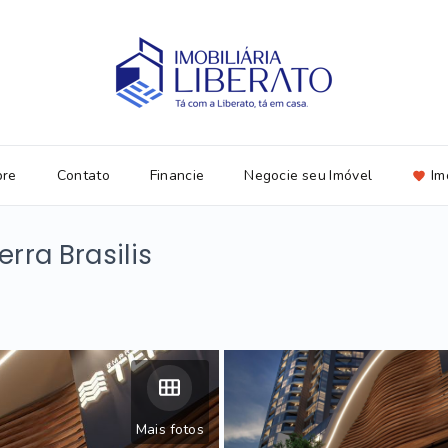
bre
Contato
Financie
Negocie seu Imóvel
Im
rra Brasilis
Mais fotos