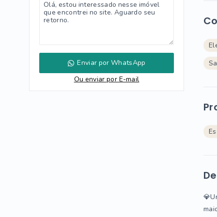
Co
El
Enviar por WhatsApp
Sa
Ou e
nviar por E-mail
Pr
Es
De
💎Um
maio