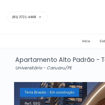
(81) 3721-4468
Início
So
Apartamento Alto Padrão - Te
Universitário - Caruaru/PE
Terra Brasilis - Em construção
Ref.:
590