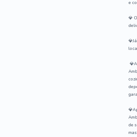
e co
💎 O
deli
💎Já
loca
💎A
Ambi
cozi
depe
gar
💎Ap
Ambi
de s
mast