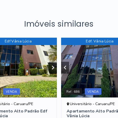
Imóveis similares
Edf Vânia Lúcia
Edf. Vânia Lúcia
VENDA
Ref.:
686
VENDA
sitário - Caruaru/PE
Universitário - Caruaru/PE
mento Alto Padrão Edf
Apartamento Alto Padrão
úcia
Vânia Lúcia