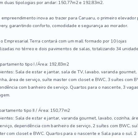
m duas tipologias por andar: 150,77m2 e 192,83m2.
 empreendimento inova ao trazer para Caruaru, o primeiro elevador
very, garantindo conforto, comodidade e segurança ao morador.
 o Empresarial Terra contará com um mall formado por 10 lojas
lizadas no térreo e dois pavimentos de salas, totalizando 34 unidade
partamento tipo I /Área: 192,83m2
entes: Sala de estar e jantar, sala de TV, lavabo, varanda gourmet,
nha, área de serviço, suíte master com closet e BWC, 3 suítes com 
ndência com banheiro de serviço. Quartos para o nascente, 3 vaga
agem.
artamento tipo II / Área: 150,77m2
entes: Sala de estar e jantar, varanda gourmet, lavabo, cozinha, ár
erviço, dependência com banheiro de serviço, 2 suítes com BWC, suí
er com closet e BWC. Quartos para o nascente e Sala para o sul. 2