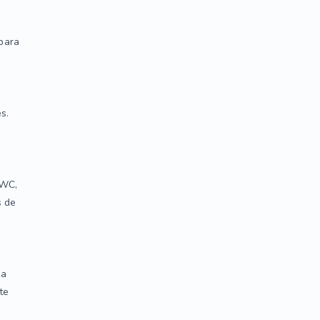
 para
s.
BWC,
s de
ea
te