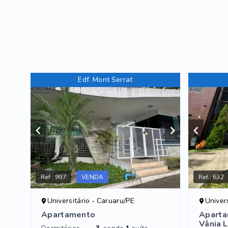
Edf. Mont Serrat
Ref.:
997
VENDA
Ref.:
632
Universitário - Caruaru/PE
Univer
Apartamento
Aparta
Vânia L