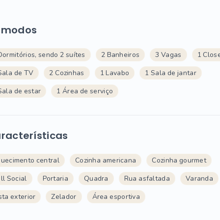
ômodos
Dormitórios, sendo 2 suítes
2 Banheiros
3 Vagas
1 Clos
Sala de TV
2 Cozinhas
1 Lavabo
1 Sala de jantar
Sala de estar
1 Área de serviço
racterísticas
uecimento central
Cozinha americana
Cozinha gourmet
ll Social
Portaria
Quadra
Rua asfaltada
Varanda
sta exterior
Zelador
Área esportiva