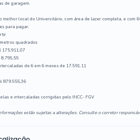
as de garagem.
 melhor local do Universitário, com área de lazer completa, e com 6
es para pagar.
rtir
 metros quadrados
l 175.911,07
 8.795,55
ntercaladas de 6 em 6 meses de 17.591.11
l 879.555,36
elas e intercaladas corrigidas pelo INCC- FGV
nformações estão sujeitas a alterações. Consulte o corretor responsáv
calização