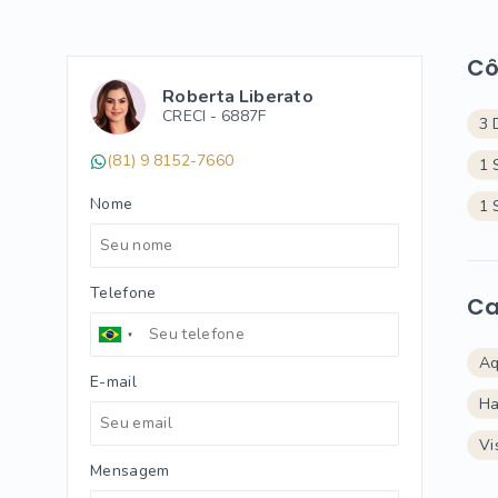
C
Roberta Liberato
CRECI -
6887F
3 
(81) 9 8152-7660
1 
Nome
1 
Telefone
Ca
Aq
E-mail
Ha
Vi
Mensagem