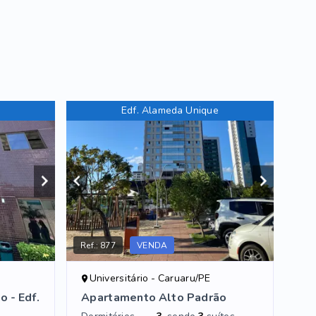
Edf. Alameda Unique
Ref.:
877
VENDA
Universitário - Caruaru/PE
 - Edf.
Apartamento Alto Padrão